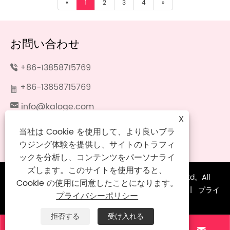
«
1
2
3
4
»
お問い合わせ
+86-13858715769
+86-13858715769
info@kaloge.com
X
No. 699、Cangqian Road、Longgang
当社は Cookie を使用して、より良いブラ
Century Industrial Park、Wenzhou City、
ウジング体験を提供し、サイトのトラフィ
Zhijiang Stuent、China
ックを分析し、コンテンツをパーソナライ
ズします。このサイトを使用すると、
Copyright©2024 Wenzhou Kaloge Crafts Co.、Ltd。All
Cookie の使用に同意したことになります。
rights reserved。
Links
|
Sitemap
|
RSS
|
XML
|
プライ
プライバシーポリシー
バシーポリシー
|
拒否する
受け入れる